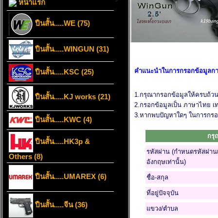
หน้าแรก
ปืนสั้น.....WE (75)
ปืนสั้น.....WINGUN (31)
คำแนะนำในการกรอกข้อมูลกา
ปืนสั้น.....KSC (25)
1.กรุณากรอกข้อมูลให้ครบถ้ว
ปืนสั้น.....KJ works (21)
2.กรอกข้อมูลเป็น ภาษาไทย เท่
3.หากพบปัญหาใดๆ ในการกรอก
ปืนสั้น.....KWC (4)
กรุ
ปืนสั้น.....HK3p &
รหัสผ่าน (กำหนดรหัสผ่าน
Others (8)
อังกฤษเท่านั้น)
ปืนสั้น.....UMAREX (6)
ชื่อ-สกุล
ที่อยู่ปัจจุบัน
ปืนสั้น.....จีน (36)
แขวง/ตำบล