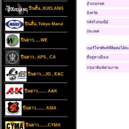
อำเภอ/เขต
ปืนสั้น..XUELANG
จังหวัด
รหัสไปรษณีย์
ปืนสั้น..Tokyo Marui
ประเทศ
ปืนยาว......WE
เบอร์โทรศัพท์ที่ติดต่อได้ส
ปืนยาว.. APS , CA
ที่อยู่ทางอีเมล
กรุณาพิมพ์ตามภาพ
ปืนยาว....JG , E&C
ปืนยาว........ A&K
ปืนยาว........ ASIA
ปืนยาว........CYMA