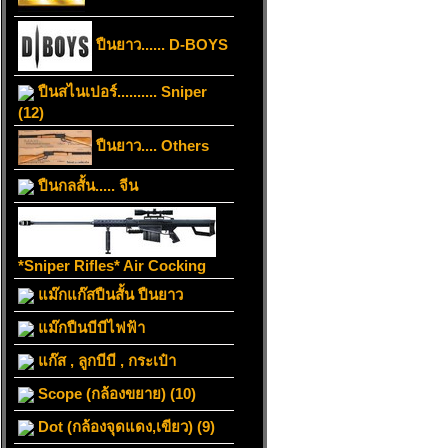
ปืนยาว...... D-BOYS
ปืนสไนเปอร์.......... Sniper
(12)
ปืนยาว.... Others
ปืนกลสั้น..... จีน
*Sniper Rifles* Air Cocking
แม๊กแก๊สปืนสั้น ปืนยาว
แม๊กปืนบีบีไฟฟ้า
แก๊ส , ลูกบีบี , กระเป๋า
Scope (กล้องขยาย) (10)
Dot (กล้องจุดแดง,เขียว) (9)