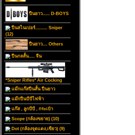
ปืนยาว...... D-BOYS
ปืนสไนเปอร์.......... Sniper
(12)
ปืนยาว.... Others
ปืนกลสั้น..... จีน
*Sniper Rifles* Air Cocking
แม๊กแก๊สปืนสั้น ปืนยาว
แม๊กปืนบีบีไฟฟ้า
แก๊ส , ลูกบีบี , กระเป๋า
Scope (กล้องขยาย) (10)
Dot (กล้องจุดแดง,เขียว) (9)