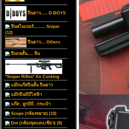
ปืนยาว...... D-BOYS
ปืนสไนเปอร์.......... Sniper
(12)
ปืนยาว.... Others
ปืนกลสั้น..... จีน
*Sniper Rifles* Air Cocking
แม๊กแก๊สปืนสั้น ปืนยาว
แม๊กปืนบีบีไฟฟ้า
แก๊ส , ลูกบีบี , กระเป๋า
Scope (กล้องขยาย) (10)
Dot (กล้องจุดแดง,เขียว) (9)