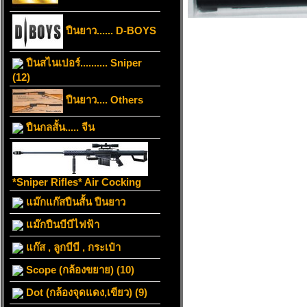
ปืนยาว...... D-BOYS
ปืนสไนเปอร์.......... Sniper
(12)
ปืนยาว.... Others
ปืนกลสั้น..... จีน
*Sniper Rifles* Air Cocking
แม๊กแก๊สปืนสั้น ปืนยาว
แม๊กปืนบีบีไฟฟ้า
แก๊ส , ลูกบีบี , กระเป๋า
Scope (กล้องขยาย) (10)
Dot (กล้องจุดแดง,เขียว) (9)