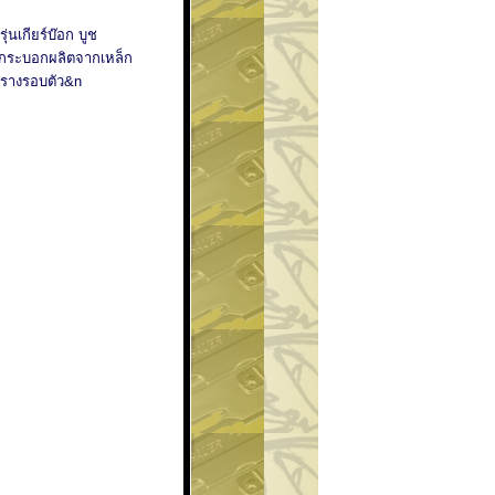
นเกียร์บ๊อก บูช
้งกระบอกผลิตจากเหล็ก
หะรางรอบตัว&n