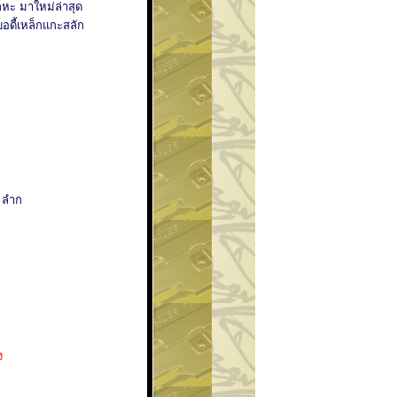
ลหะ มาใหม่ล่าสุด
 บอดี้เหล็กแกะสลัก
0) ลำก
ง