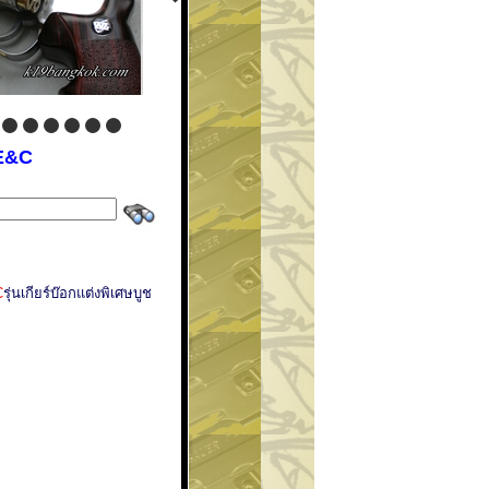
 E&C
C
รุ่นเกียร์บ๊อกแต่งพิเศษบูช