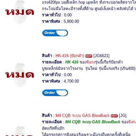
แรง420fps บอดี้เหล็ก hop upหล็ก ทั้งกระบอกผลิตจากโ
กระโจมมือโลหะมีรางทั้งสี่ด้าน ศูนย์เล็งหน้า-หลังพับได้
ราคาทั่วไป
: 0.00
ราคาพิเศษ
: 5,800.00
สินค้า
:
HK-416 (บ๊อกดำ)
[JG6621]
รายละเอียด
:
HK 416
ของ
จิงกง
รุ่นนี้เกียร์บ๊อกดำ
บูชเหล็ก6มิลจากโรงงาน รุ่นใหม่ รุ่นนี้แรงจริง (เกิน40
ราคาทั่วไป
: 0.00
ราคาพิเศษ
: 4,700.00
สินค้า
:
M4 CQB ระบบ GAS BlowBack
[JG]
รายละเอียด
:
M4 CQB ระบบ GAS BlowBack
ของ
จิงก
อัดแก๊สที่แม๊ก
ได้อรรถรสการยิงสมจริงเพราะมีแรงถีบทุกครั้งที่เหนี่ย