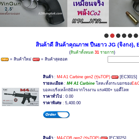
สินค้าดี สินค้าคุณภาพ ปืนยาว JG (จิงกง),
(
สินค้าทั้งหมด
31
รายการ
)
= สินค้าใหม่
= สินค้าสุดฮอต
สินค้า
:
M4 A1 Carbine gen2 (รุ่นTOP)
[EC301S]
รายละเอียด
:
M4 A1 Carbine
โลหะทั้งกระบอกของ
E&
บอลแบริ่งเหล็ก8มิลจากโรงงาน แรง400+ บอดี้โลห
ราคาทั่วไป
: 0.00
ราคาพิเศษ
: 5,400.00
สินค้า
:
M4-CQB gen2 (รุ่นTOP)
[EC302S]