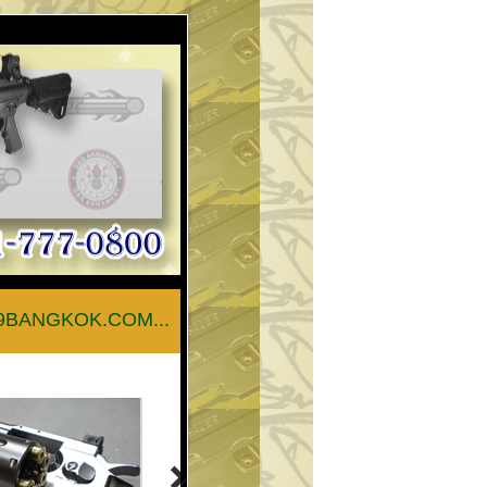
BANGKOK.COM.............สายด่วน 062-2935416.....(เวลา09.