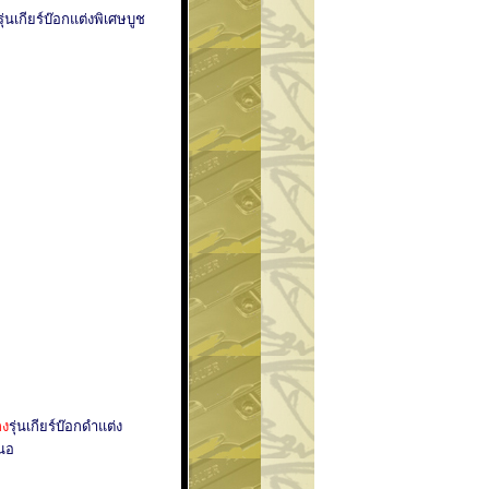
รุ่นเกียร์บ๊อกแต่งพิเศษบูช
กง
รุ่นเกียร์บ๊อกดำแต่ง
่นอ