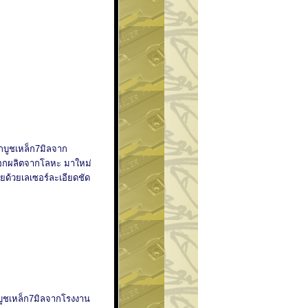
กบูชเหล็ก7มิลจาก
ะบอกผลิตจากโลหะ มาใหม่
ายด้วยเลเซอร์ละเอียดชัด
บูชเหล็ก7มิลจากโรงงาน