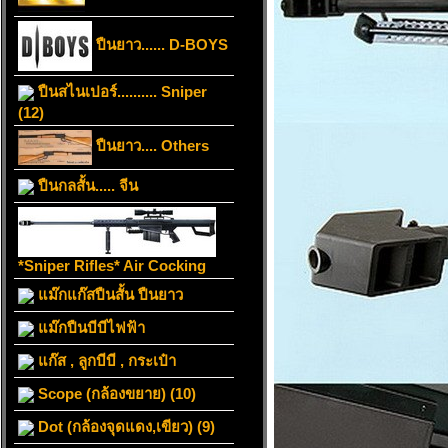
ปืนยาว...... D-BOYS
ปืนสไนเปอร์.......... Sniper
(12)
ปืนยาว.... Others
ปืนกลสั้น..... จีน
*Sniper Rifles* Air Cocking
แม๊กแก๊สปืนสั้น ปืนยาว
แม๊กปืนบีบีไฟฟ้า
แก๊ส , ลูกบีบี , กระเป๋า
Scope (กล้องขยาย) (10)
Dot (กล้องจุดแดง,เขียว) (9)