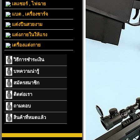
เลเเซอร์ , ไฟฉาย
แบต , เครื่องชาร์จ
แต่งปืนสวยงาม
แต่งภายในให้แรง
เตรื่องแต่งกาย
วิธีการชำระเงิน
บทความน่ารู้
สมัครสมาชิก
ติดต่อเรา
ถามตอบ
สินค้าที่หมดแล้ว