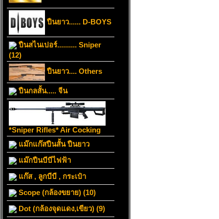
ปืนยาว...... D-BOYS
ปืนสไนเปอร์.......... Sniper
(12)
ปืนยาว.... Others
ปืนกลสั้น..... จีน
*Sniper Rifles* Air Cocking
แม๊กแก๊สปืนสั้น ปืนยาว
แม๊กปืนบีบีไฟฟ้า
แก๊ส , ลูกบีบี , กระเป๋า
Scope (กล้องขยาย) (10)
Dot (กล้องจุดแดง,เขียว) (9)